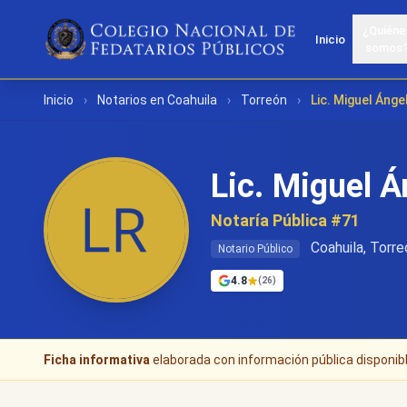
¿Quiéne
Inicio
somos
Inicio
›
Notarios en Coahuila
›
Torreón
›
Lic. Miguel Ánge
Lic. Miguel Á
Notaría Pública #71
Coahuila, Torre
Notario Público
4.8
(26)
Ficha informativa
elaborada con información pública disponible