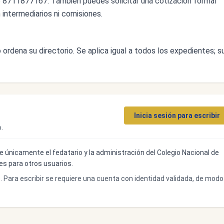
 8711877167. También puedes solicitar una cotización formal
n intermediarios ni comisiones.
ordena su directorio. Se aplica igual a todos los expedientes; s
Inicia sesión para escribir
.
ibe únicamente el fedatario y la administración del Colegio Nacional de
bles para otros usuarios.
o. Para escribir se requiere una cuenta con identidad validada, de modo