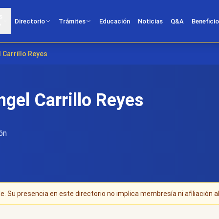
s
Directorio
Trámites
Educación
Noticias
Q&A
Benefici
?
l Carrillo Reyes
ngel Carrillo Reyes
ón
. Su presencia en este directorio no implica membresía ni afiliación al