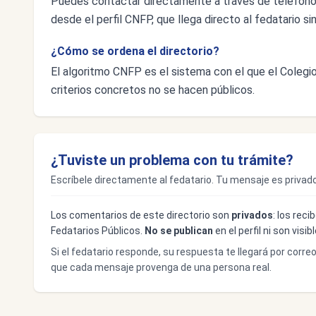
Puedes contactar directamente a través de teléfono
desde el perfil CNFP, que llega directo al fedatario si
¿Cómo se ordena el directorio?
El algoritmo CNFP es el sistema con el que el Colegio 
criterios concretos no se hacen públicos.
¿Tuviste un problema con tu trámite?
Escríbele directamente al fedatario. Tu mensaje es privado
Los comentarios de este directorio son
privados
: los rec
Fedatarios Públicos.
No se publican
en el perfil ni son visi
Si el fedatario responde, su respuesta te llegará por corre
que cada mensaje provenga de una persona real.