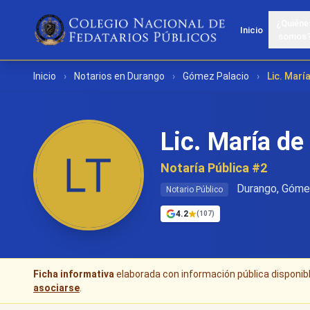
¿Quiéne
Inicio
somos
Inicio
›
Notarios en Durango
›
Gómez Palacio
›
Lic. Marí
Lic. María de
Notaría Pública #2
Durango, Góme
Notario Público
4.2
(107)
Ficha informativa
elaborada con información pública disponible
asociarse
.