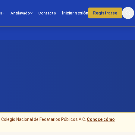
Iniciar sesión
Registrarse
os
Antilavado
Contacto
l Colegio Nacional de Fedatarios Públicos A.C.
Conoce cómo