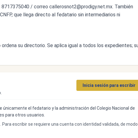
o 8717375040 / correo
callerosnot2@prodigy.net.mx
. También
CNFP, que llega directo al fedatario sin intermediarios ni
ordena su directorio. Se aplica igual a todos los expedientes; s
Inicia sesión para escribir
.
ibe únicamente el fedatario y la administración del Colegio Nacional de
bles para otros usuarios.
o. Para escribir se requiere una cuenta con identidad validada, de modo