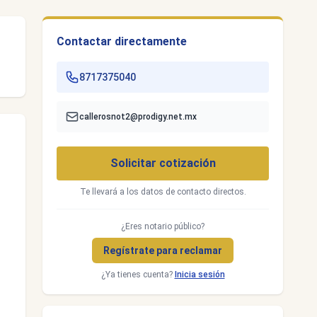
Contactar directamente
8717375040
callerosnot2@prodigy.net.mx
Solicitar cotización
Te llevará a los datos de contacto directos.
¿Eres notario público?
Regístrate para reclamar
¿Ya tienes cuenta?
Inicia sesión