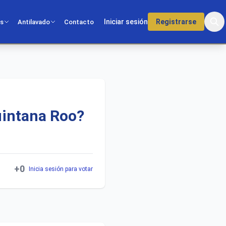
Iniciar sesión
Registrarse
os
Antilavado
Contacto
uintana Roo?
+0
Inicia sesión para votar