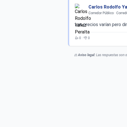
Carlos Rodolfo Ya
Corredor Público · Corre
Los precios varían pero d
👍 0 · 👎 0
⚖️
Aviso legal:
Las respuestas son or