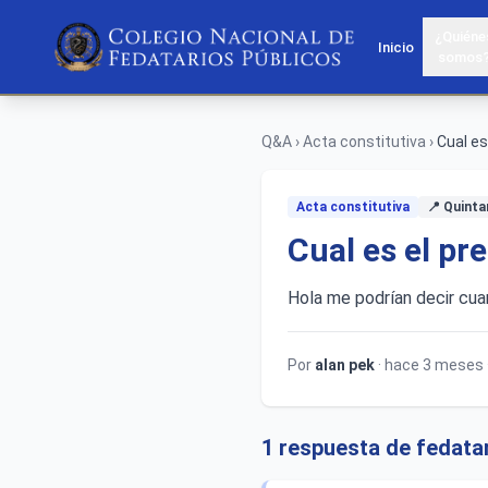
¿Quiéne
Inicio
somos
Q&A
›
Acta constitutiva
›
Cual es
Acta constitutiva
📍 Quint
Cual es el pr
Hola me podrían decir cua
Por
alan pek
· hace 3 meses 
1 respuesta de fedata