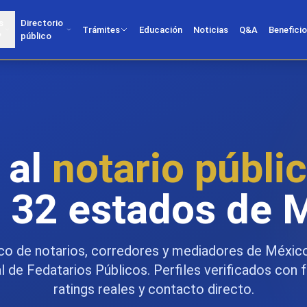
s
Directorio
Trámites
Educación
Noticias
Q&A
Benefici
?
público
 al
notario públi
s 32 estados de 
ico de notarios, corredores y mediadores de Méxic
 de Fedatarios Públicos. Perfiles verificados con f
ratings reales y contacto directo.