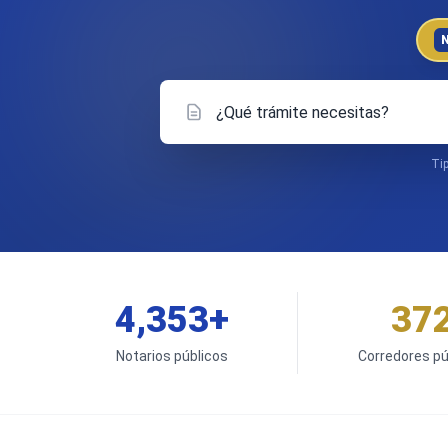
Trámite
Estado
Tip
4,353+
37
Notarios públicos
Corredores pú