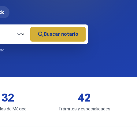
do
Buscar
notario
eto.
32
42
dos de México
Trámites y especialidades