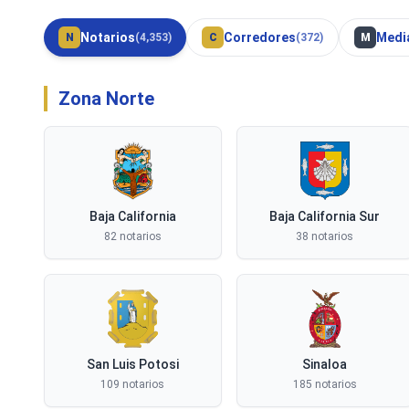
Notarios
Corredores
Medi
N
(4,353)
C
(372)
M
Zona Norte
Baja California
Baja California Sur
82 notarios
38 notarios
San Luis Potosi
Sinaloa
109 notarios
185 notarios