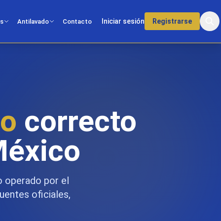
Iniciar sesión
Registrarse
os
Antilavado
Contacto
co
correcto
México
o operado por el
uentes oficiales,