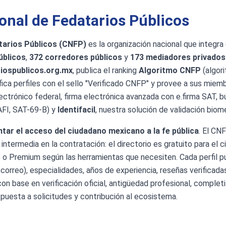
ional de Fedatarios Públicos
tarios Públicos (CNFP)
es la organización nacional que integra e
úblicos
,
372 corredores públicos
y
173 mediadores privados 
iospublicos.org.mx
, publica el ranking
Algoritmo CNFP
(algori
tifica perfiles con el sello "Verificado CNFP" y provee a sus mie
lectrónico federal, firma electrónica avanzada con e.firma SAT,
AFI, SAT-69-B) y
Identifacil
, nuestra solución de validación biom
tar el acceso del ciudadano mexicano a la fe pública
. El CN
i intermedia en la contratación: el directorio es gratuito para el 
 o Premium según las herramientas que necesiten. Cada perfil p
correo), especialidades, años de experiencia, reseñas verificada
 base en verificación oficial, antigüedad profesional, completit
spuesta a solicitudes y contribución al ecosistema.