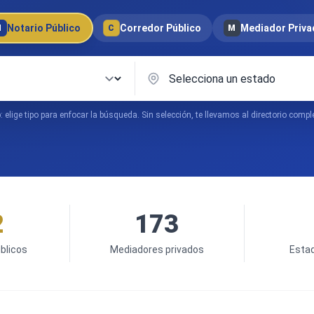
Notario Público
Corredor Público
Mediador Priva
N
C
M
: elige tipo para enfocar la búsqueda. Sin selección, te llevamos al directorio compl
2
173
blicos
Mediadores privados
Esta