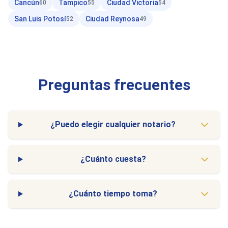
Cancún
Tampico
Ciudad Victoria
60
55
54
San Luis Potosí
Ciudad Reynosa
52
49
Preguntas frecuentes
¿Puedo elegir cualquier notario?
¿Cuánto cuesta?
¿Cuánto tiempo toma?