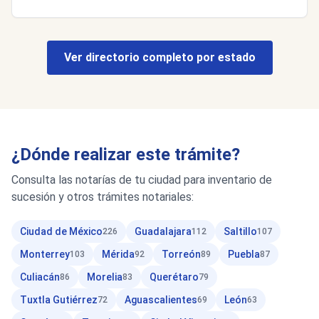
Ver directorio completo por estado
¿Dónde realizar este trámite?
Consulta las notarías de tu ciudad para inventario de
sucesión y otros trámites notariales:
Ciudad de México
Guadalajara
Saltillo
226
112
107
Monterrey
Mérida
Torreón
Puebla
103
92
89
87
Culiacán
Morelia
Querétaro
86
83
79
Tuxtla Gutiérrez
Aguascalientes
León
72
69
63