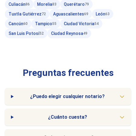
Culiacán
Morelia
Querétaro
86
83
79
Tuxtla Gutiérrez
Aguascalientes
León
72
69
63
Cancún
Tampico
Ciudad Victoria
60
55
54
San Luis Potosí
Ciudad Reynosa
52
49
Preguntas frecuentes
¿Puedo elegir cualquier notario?
¿Cuánto cuesta?