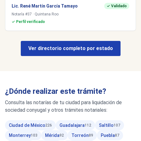
Lic. René Martín García Tamayo
✓ Validado
Notaría #37 · Quintana Roo
✓ Perfil verificado
Ver directorio completo por estado
¿Dónde realizar este trámite?
Consulta las notarías de tu ciudad para liquidación de
sociedad conyugal y otros trámites notariales:
Ciudad de México
Guadalajara
Saltillo
226
112
107
Monterrey
Mérida
Torreón
Puebla
103
92
89
87