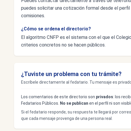
Puedes contactar directamente a través de teléfon
puedes solicitar una cotización formal desde el perfil 
comisiones.
¿Cómo se ordena el directorio?
El algoritmo CNFP es el sistema con el que el Colegio 
criterios concretos no se hacen públicos.
¿Tuviste un problema con tu trámite?
Escríbele directamente al fedatario. Tu mensaje es privado
Los comentarios de este directorio son
privados
: los rec
Fedatarios Públicos.
No se publican
en el perfil ni son visi
Si el fedatario responde, su respuesta te llegará por corre
que cada mensaje provenga de una persona real.