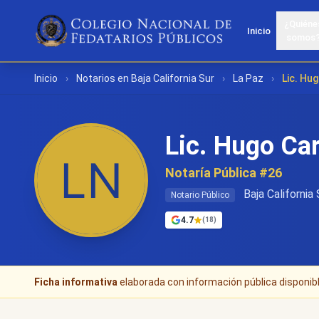
¿Quiéne
Inicio
somos
Inicio
›
Notarios en Baja California Sur
›
La Paz
›
Lic. Hu
Lic. Hugo Ca
Notaría Pública #26
Baja California 
Notario Público
4.7
(18)
Ficha informativa
elaborada con información pública disponible