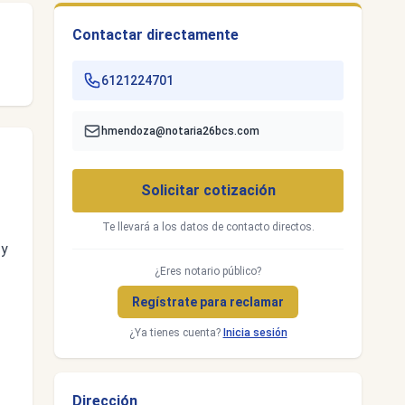
Contactar directamente
6121224701
hmendoza@notaria26bcs.com
Solicitar cotización
Te llevará a los datos de contacto directos.
 y
¿Eres notario público?
Regístrate para reclamar
¿Ya tienes cuenta?
Inicia sesión
Dirección