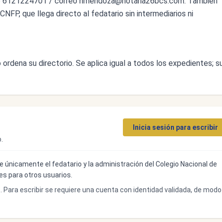
o 6121224701 / correo
hmendoza@notaria26bcs.com
. También
CNFP, que llega directo al fedatario sin intermediarios ni
ordena su directorio. Se aplica igual a todos los expedientes; s
Inicia sesión para escribir
.
ibe únicamente el fedatario y la administración del Colegio Nacional de
bles para otros usuarios.
o. Para escribir se requiere una cuenta con identidad validada, de modo