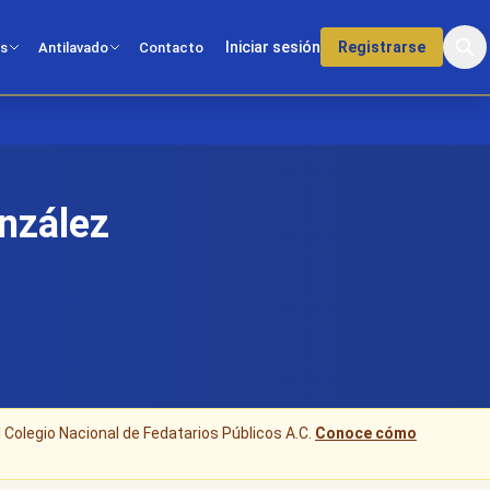
Iniciar sesión
Registrarse
os
Antilavado
Contacto
nzález
l Colegio Nacional de Fedatarios Públicos A.C.
Conoce cómo