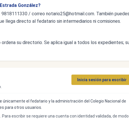
 Estrada González?
o 9818111330 / correo
notario25@hotmail.com
. También puede
ue llega directo al fedatario sin intermediarios ni comisiones.
ordena su directorio. Se aplica igual a todos los expedientes; s
Inicia sesión para escribir
.
ibe únicamente el fedatario y la administración del Colegio Nacional de
bles para otros usuarios.
o. Para escribir se requiere una cuenta con identidad validada, de modo