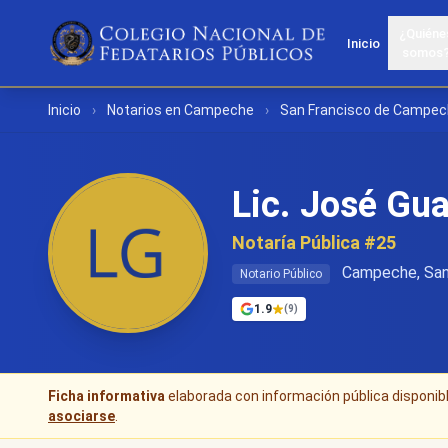
¿Quiéne
Inicio
somos
Inicio
›
Notarios en Campeche
›
San Francisco de Campe
Lic. José Gu
Notaría Pública #25
Campeche, San
Notario Público
1.9
(9)
Ficha informativa
elaborada con información pública disponible
asociarse
.