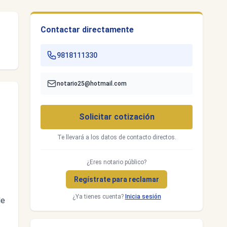
Contactar directamente
9818111330
notario25@hotmail.com
Solicitar cotización
Te llevará a los datos de contacto directos.
¿Eres notario público?
Regístrate para reclamar
¿Ya tienes cuenta?
Inicia sesión
de