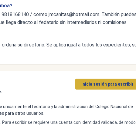
mboa?
o 9818168140 / correo
jmcanitas@hotmail.com
. También puede
ue llega directo al fedatario sin intermediarios ni comisiones.
ordena su directorio. Se aplica igual a todos los expedientes; s
Inicia sesión para escribir
.
ibe únicamente el fedatario y la administración del Colegio Nacional de
bles para otros usuarios.
o. Para escribir se requiere una cuenta con identidad validada, de modo