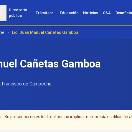
s
Directorio
Trámites
Educación
Noticias
Q&A
Benefici
?
público
che
›
Lic. Juan Manuel Cañetas Gamboa
nuel Cañetas Gamboa
 Francisco de Campeche
. Su presencia en este directorio no implica membresía ni afiliación a