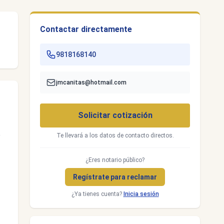
Contactar directamente
9818168140
jmcanitas@hotmail.com
Solicitar cotización
o
Te llevará a los datos de contacto directos.
¿Eres notario público?
Regístrate para reclamar
¿Ya tienes cuenta?
Inicia sesión