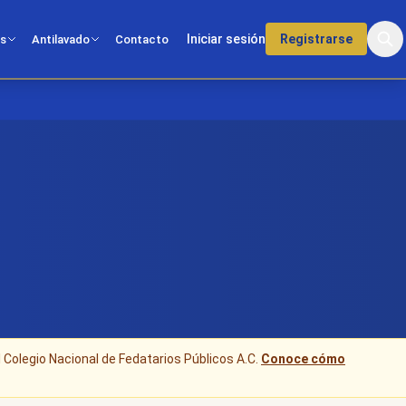
Iniciar sesión
Registrarse
os
Antilavado
Contacto
l Colegio Nacional de Fedatarios Públicos A.C.
Conoce cómo