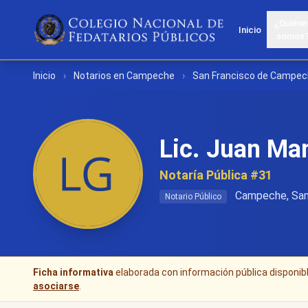
¿Quiéne
Inicio
somos
Inicio
›
Notarios en Campeche
›
San Francisco de Campe
Lic. Juan Ma
Notaría Pública #31
Campeche, San
Notario Público
Ficha informativa
elaborada con información pública disponible
asociarse
.