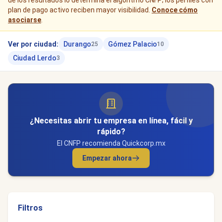
de los resultados lo determina el algoritmo CNFP; los perfiles con
plan de pago activo reciben mayor visibilidad.
Conoce cómo
asociarse
.
Ver por ciudad:
Durango
Gómez Palacio
25
10
Ciudad Lerdo
3
¿Necesitas abrir tu empresa en línea, fácil y
rápido?
El CNFP recomienda Quickcorp.mx
Empezar ahora
Filtros