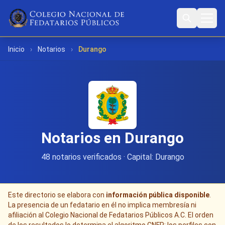
Inicio
›
Notarios
›
Durango
Notarios en Durango
48 notarios verificados · Capital: Durango
Este directorio se elabora con
información pública disponible
.
La presencia de un fedatario en él no implica membresía ni
afiliación al Colegio Nacional de Fedatarios Públicos A.C. El orden