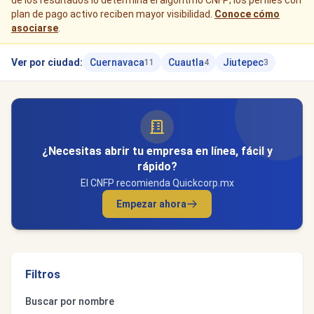
de los resultados lo determina el algoritmo CNFP; los perfiles con
plan de pago activo reciben mayor visibilidad.
Conoce cómo
asociarse
.
Ver por ciudad:
Cuernavaca
Cuautla
Jiutepec
11
4
3
¿Necesitas abrir tu empresa en línea, fácil y
rápido?
El CNFP recomienda Quickcorp.mx
Empezar ahora
Filtros
Buscar por nombre