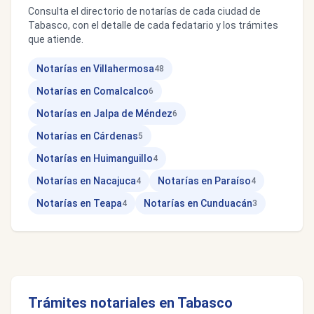
Consulta el directorio de notarías de cada ciudad de
Tabasco, con el detalle de cada fedatario y los trámites
que atiende.
Notarías en Villahermosa
48
Notarías en Comalcalco
6
Notarías en Jalpa de Méndez
6
Notarías en Cárdenas
5
Notarías en Huimanguillo
4
Notarías en Nacajuca
Notarías en Paraíso
4
4
Notarías en Teapa
Notarías en Cunduacán
4
3
Trámites notariales en Tabasco