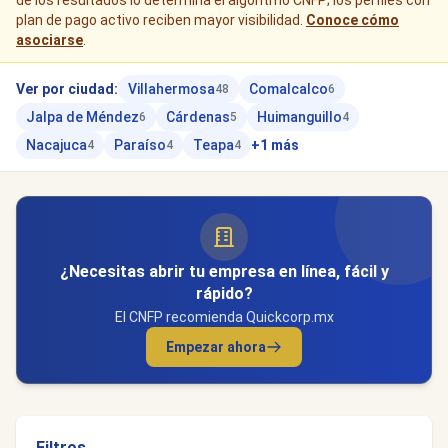
de los resultados lo determina el algoritmo CNFP; los perfiles con
plan de pago activo reciben mayor visibilidad.
Conoce cómo
asociarse
.
Ver por ciudad:
Villahermosa
Comalcalco
48
6
Jalpa de Méndez
Cárdenas
Huimanguillo
6
5
4
Nacajuca
Paraíso
Teapa
+1 más
4
4
4
¿Necesitas abrir tu empresa en línea, fácil y
rápido?
El CNFP recomienda Quickcorp.mx
Empezar ahora
Filtros