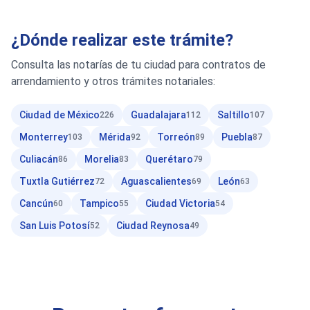
¿Dónde realizar este trámite?
Consulta las notarías de tu ciudad para contratos de
arrendamiento y otros trámites notariales:
Ciudad de México
Guadalajara
Saltillo
226
112
107
Monterrey
Mérida
Torreón
Puebla
103
92
89
87
Culiacán
Morelia
Querétaro
86
83
79
Tuxtla Gutiérrez
Aguascalientes
León
72
69
63
Cancún
Tampico
Ciudad Victoria
60
55
54
San Luis Potosí
Ciudad Reynosa
52
49