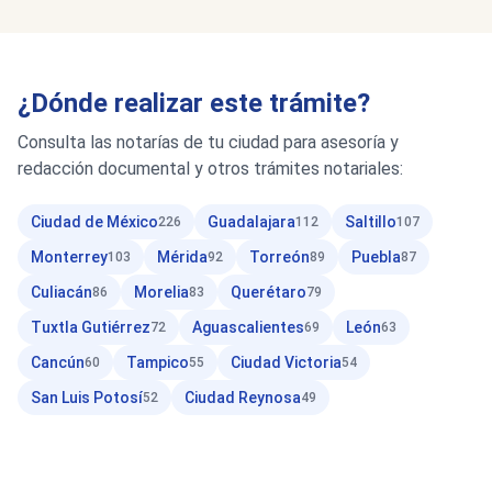
¿Dónde realizar este trámite?
Consulta las notarías de tu ciudad para asesoría y
redacción documental y otros trámites notariales:
Ciudad de México
Guadalajara
Saltillo
226
112
107
Monterrey
Mérida
Torreón
Puebla
103
92
89
87
Culiacán
Morelia
Querétaro
86
83
79
Tuxtla Gutiérrez
Aguascalientes
León
72
69
63
Cancún
Tampico
Ciudad Victoria
60
55
54
San Luis Potosí
Ciudad Reynosa
52
49