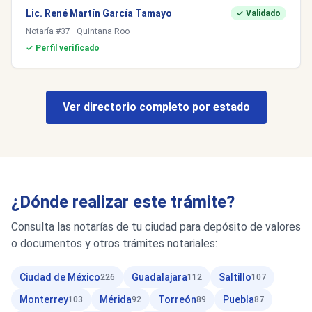
Lic. René Martín García Tamayo
✓ Validado
Notaría #37 · Quintana Roo
✓ Perfil verificado
Ver directorio completo por estado
¿Dónde realizar este trámite?
Consulta las notarías de tu ciudad para depósito de valores
o documentos y otros trámites notariales:
Ciudad de México
Guadalajara
Saltillo
226
112
107
Monterrey
Mérida
Torreón
Puebla
103
92
89
87