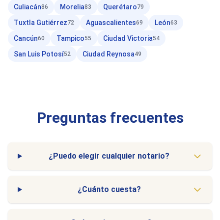
Culiacán
Morelia
Querétaro
86
83
79
Tuxtla Gutiérrez
Aguascalientes
León
72
69
63
Cancún
Tampico
Ciudad Victoria
60
55
54
San Luis Potosí
Ciudad Reynosa
52
49
Preguntas frecuentes
¿Puedo elegir cualquier notario?
¿Cuánto cuesta?