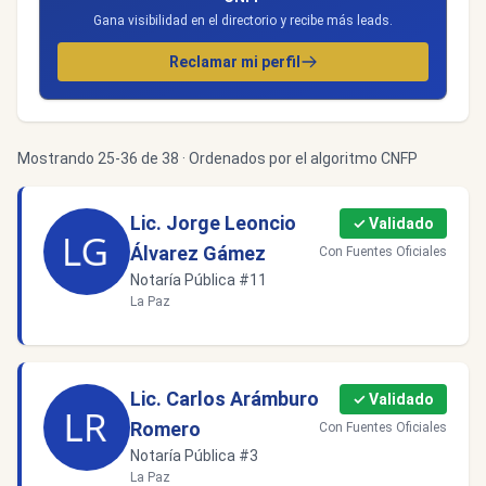
Gana visibilidad en el directorio y recibe más leads.
Reclamar mi perfil
Mostrando 25-36 de 38 · Ordenados por el algoritmo CNFP
Lic. Jorge Leoncio
✓ Validado
Álvarez Gámez
Con Fuentes Oficiales
Notaría Pública #11
La Paz
Lic. Carlos Arámburo
✓ Validado
Romero
Con Fuentes Oficiales
Notaría Pública #3
La Paz