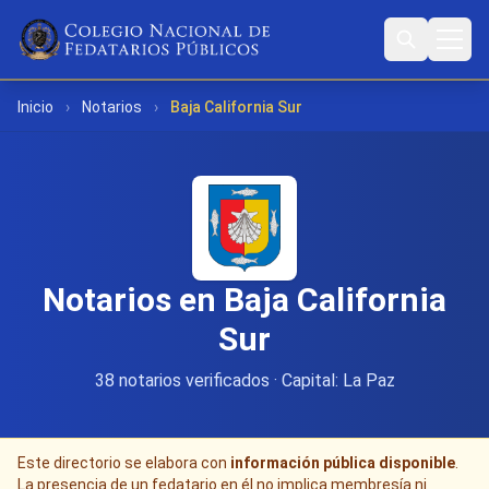
Inicio
›
Notarios
›
Baja California Sur
Notarios en Baja California
Sur
38 notarios verificados · Capital: La Paz
Este directorio se elabora con
información pública disponible
.
La presencia de un fedatario en él no implica membresía ni