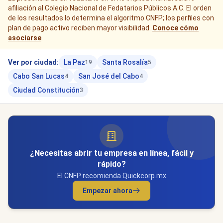
afiliación al Colegio Nacional de Fedatarios Públicos A.C. El orden
de los resultados lo determina el algoritmo CNFP; los perfiles con
plan de pago activo reciben mayor visibilidad.
Conoce cómo
asociarse
.
Ver por ciudad:
La Paz
Santa Rosalía
19
5
Cabo San Lucas
San José del Cabo
4
4
Ciudad Constitución
3
¿Necesitas abrir tu empresa en línea, fácil y
rápido?
El CNFP recomienda Quickcorp.mx
Empezar ahora