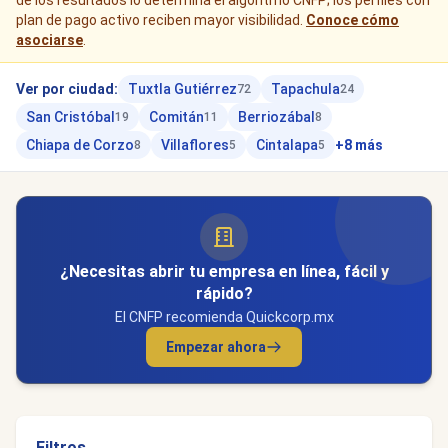
de los resultados lo determina el algoritmo CNFP; los perfiles con
plan de pago activo reciben mayor visibilidad.
Conoce cómo
asociarse
.
Ver por ciudad:
Tuxtla Gutiérrez
Tapachula
72
24
San Cristóbal
Comitán
Berriozábal
19
11
8
Chiapa de Corzo
Villaflores
Cintalapa
+8 más
8
5
5
¿Necesitas abrir tu empresa en línea, fácil y
rápido?
El CNFP recomienda Quickcorp.mx
Empezar ahora
Filtros