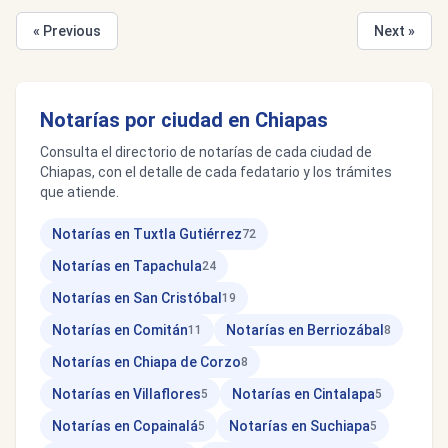
« Previous
Next »
Notarías por ciudad en Chiapas
Consulta el directorio de notarías de cada ciudad de
Chiapas, con el detalle de cada fedatario y los trámites
que atiende.
Notarías en Tuxtla Gutiérrez
72
Notarías en Tapachula
24
Notarías en San Cristóbal
19
Notarías en Comitán
Notarías en Berriozábal
11
8
Notarías en Chiapa de Corzo
8
Notarías en Villaflores
Notarías en Cintalapa
5
5
Notarías en Copainalá
Notarías en Suchiapa
5
5