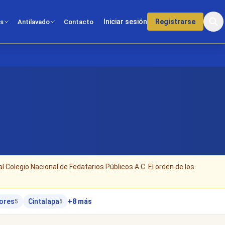
Iniciar sesión
Registrarse
os
Antilavado
Contacto
al Colegio Nacional de Fedatarios Públicos A.C. El orden de los
lores
Cintalapa
+8 más
5
5