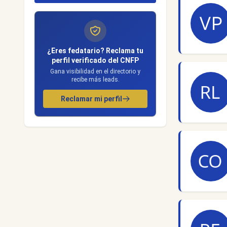
¿Eres fedatario? Reclama tu
perfil verificado del CNFP
Gana visibilidad en el directorio y
recibe más leads.
Reclamar mi perfil