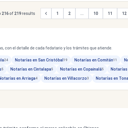
o
216
of
219
results
1
2
...
10
11
12
s, con el detalle de cada fedatario y los trámites que atiende.
la
Notarías en San Cristóbal
Notarías en Comitán
No
24
19
11
s
Notarías en Cintalapa
Notarías en Copainalá
Notarías
5
5
5
Notarías en Arriaga
Notarías en Villacorzo
Notarías en Tona
4
3