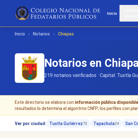
¿Quiéne
Inicio
somos
Inicio
›
Notarios
›
Chiapas
Notarios en Chiap
219 notarios verificados · Capital: Tuxtla Gu
Este directorio se elabora con
información pública disponibl
resultados lo determina el algoritmo CNFP; los perfiles con pla
Ver por ciudad:
Tuxtla Gutiérrez
Tapachula
San Cr
72
24