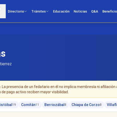
s
Directorio
Trámites
Educación
Noticias
Q&A
Benefici
?
as
tierrez
e
. La presencia de un fedatario en él no implica membresía ni afiliación 
n de pago activo reciben mayor visibilidad.
istóbal
Comitán
Berriozábal
Chiapa de Corzo
Villaf
19
11
8
8