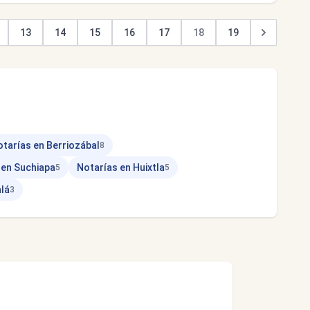
13
14
15
16
17
18
19
tarías en Berriozábal
8
 en Suchiapa
Notarías en Huixtla
5
5
lá
3