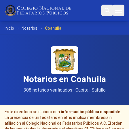
Inicio
›
Notarios
›
Coahuila
Notarios en Coahuila
308 notarios verificados · Capital: Saltillo
Este directorio se elabora con
información pública disponible
.
La presencia de un fedatario en él no implica membresía ni
afiliación al Colegio Nacional de Fedatarios Públicos A.C. El orden