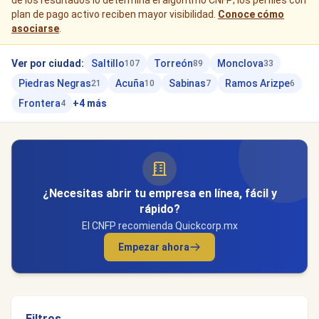
de los resultados lo determina el algoritmo CNFP; los perfiles con
plan de pago activo reciben mayor visibilidad.
Conoce cómo
asociarse
.
Ver por ciudad:
Saltillo
Torreón
Monclova
107
89
33
Piedras Negras
Acuña
Sabinas
Ramos Arizpe
21
10
7
6
Frontera
+4 más
4
¿Necesitas abrir tu empresa en línea, fácil y
rápido?
El CNFP recomienda Quickcorp.mx
Empezar ahora
Filtros