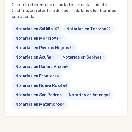
Consulta el directorio de notarías de cada ciudad de
Coahuila, con el detalle de cada fedatario y los trámites
que atiende.
Notarías en Saltillo
Notarías en Torreón
107
89
Notarías en Monclova
33
Notarías en Piedras Negras
21
Notarías en Acuña
Notarías en Sabinas
10
7
Notarías en Ramos Arizpe
6
Notarías en Frontera
4
Notarías en Nueva Rosita
4
Notarías en San Pedro
Notarías en Arteaga
4
4
Notarías en Matamoros
4