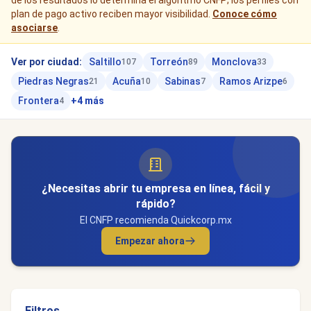
de los resultados lo determina el algoritmo CNFP; los perfiles con
plan de pago activo reciben mayor visibilidad.
Conoce cómo
asociarse
.
Ver por ciudad:
Saltillo
Torreón
Monclova
107
89
33
Piedras Negras
Acuña
Sabinas
Ramos Arizpe
21
10
7
6
Frontera
+4 más
4
¿Necesitas abrir tu empresa en línea, fácil y
rápido?
El CNFP recomienda Quickcorp.mx
Empezar ahora
Filtros