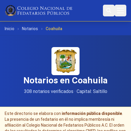
Inicio
›
Notarios
›
Coahuila
Notarios en Coahuila
308 notarios verificados · Capital: Saltillo
Este directorio se elabora con
información pública disponible
.
La presencia de un fedatario en él no implica membresía ni
afiliación al Colegio Nacional de Fedatarios Públicos A.C. El orden