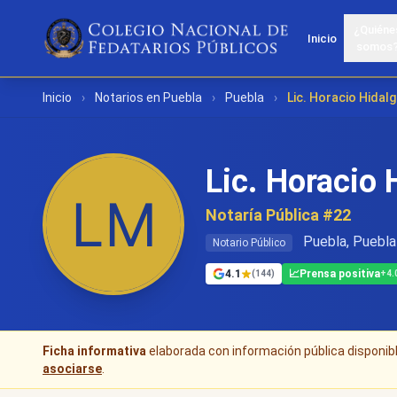
¿Quiéne
Inicio
somos
Inicio
›
Notarios en Puebla
›
Puebla
›
Lic. Horacio Hidal
Lic. Horacio
Notaría Pública #22
Puebla, Puebla
Notario Público
4.1
📈
Prensa positiva
(144)
+4.
Ficha informativa
elaborada con información pública disponible
asociarse
.