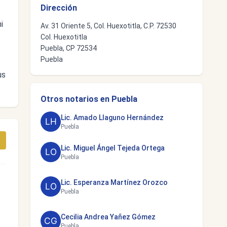
Dirección
i
Av. 31 Oriente 5, Col. Huexotitla, C.P. 72530
Col. Huexotitla
Puebla, CP 72534
Puebla
us
Otros notarios en Puebla
Lic. Amado Llaguno Hernández
Puebla
Lic. Miguel Ángel Tejeda Ortega
Puebla
Lic. Esperanza Martínez Orozco
Puebla
Cecilia Andrea Yañez Gómez
Puebla