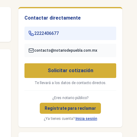
Contactar directamente
2222406677
contacto@notariodepuebla.com.mx
Solicitar cotización
Te llevará a los datos de contacto directos.
¿Eres notario público?
Regístrate para reclamar
¿Ya tienes cuenta?
Inicia sesión