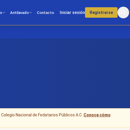
Iniciar sesión
Registrarse
os
Antilavado
Contacto
l Colegio Nacional de Fedatarios Públicos A.C.
Conoce cómo