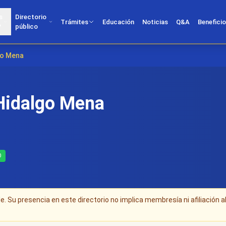
s
Directorio
Trámites
Educación
Noticias
Q&A
Benefici
?
público
go Mena
 Hidalgo Mena
0
. Su presencia en este directorio no implica membresía ni afiliación a