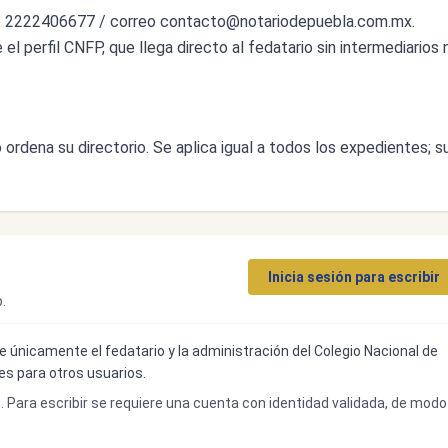
o 2222406677 / correo
contacto@notariodepuebla.com.mx
.
l perfil CNFP, que llega directo al fedatario sin intermediarios n
ordena su directorio. Se aplica igual a todos los expedientes; s
Inicia sesión para escribir
.
ibe únicamente el fedatario y la administración del Colegio Nacional de
bles para otros usuarios.
o. Para escribir se requiere una cuenta con identidad validada, de modo