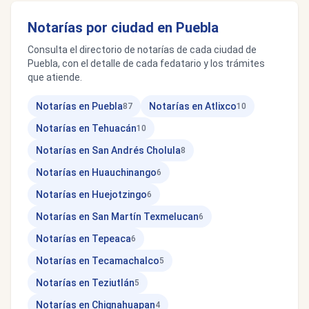
Notarías por ciudad en Puebla
Consulta el directorio de notarías de cada ciudad de
Puebla, con el detalle de cada fedatario y los trámites
que atiende.
Notarías en Puebla
Notarías en Atlixco
87
10
Notarías en Tehuacán
10
Notarías en San Andrés Cholula
8
Notarías en Huauchinango
6
Notarías en Huejotzingo
6
Notarías en San Martín Texmelucan
6
Notarías en Tepeaca
6
Notarías en Tecamachalco
5
Notarías en Teziutlán
5
Notarías en Chignahuapan
4