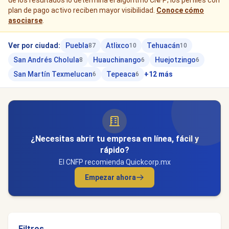
de los resultados lo determina el algoritmo CNFP; los perfiles con
plan de pago activo reciben mayor visibilidad.
Conoce cómo
asociarse
.
Ver por ciudad:
Puebla
Atlixco
Tehuacán
87
10
10
San Andrés Cholula
Huauchinango
Huejotzingo
8
6
6
San Martín Texmelucan
Tepeaca
+12 más
6
6
¿Necesitas abrir tu empresa en línea, fácil y
rápido?
El CNFP recomienda Quickcorp.mx
Empezar ahora
Filtros