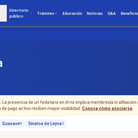
s
Directorio
Trámites
Educación
Noticias
Q&A
Benefici
?
público
a
e
. La presencia de un fedatario en él no implica membresía ni afiliación 
n de pago activo reciben mayor visibilidad.
Conoce cómo asociarse
.
Guasave
Sinaloa de Leyva
9
3