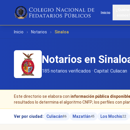
¿Quiéne
Inicio
somos
Inicio
›
Notarios
›
Sinaloa
Notarios en Sinalo
185 notarios verificados · Capital: Culiacan
Este directorio se elabora con
información pública disponibl
resultados lo determina el algoritmo CNFP; los perfiles con pla
Ver por ciudad:
Culiacán
Mazatlán
Los Mochis
86
45
22