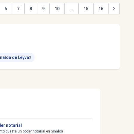
6
7
8
9
10
...
15
16
inaloa de Leyva
3
er notarial
to cuesta un poder notarial en Sinaloa