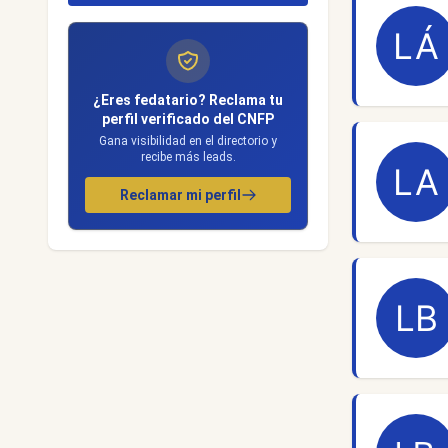
¿Eres fedatario? Reclama tu
perfil verificado del CNFP
Gana visibilidad en el directorio y
recibe más leads.
Reclamar mi perfil