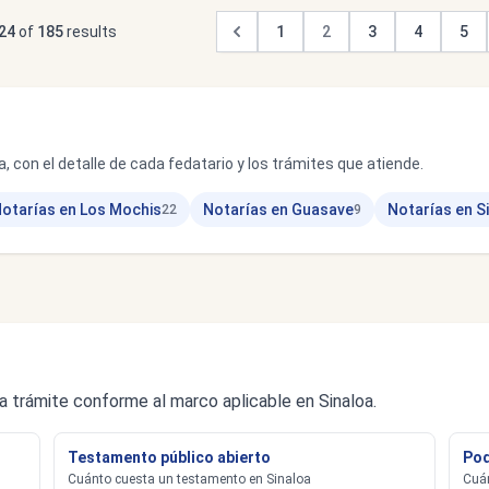
24
of
185
results
1
2
3
4
5
, con el detalle de cada fedatario y los trámites que atiende.
otarías en Los Mochis
Notarías en Guasave
Notarías en S
22
9
a trámite conforme al marco aplicable en Sinaloa.
Testamento público abierto
Pod
Cuánto cuesta un testamento en Sinaloa
Cuán