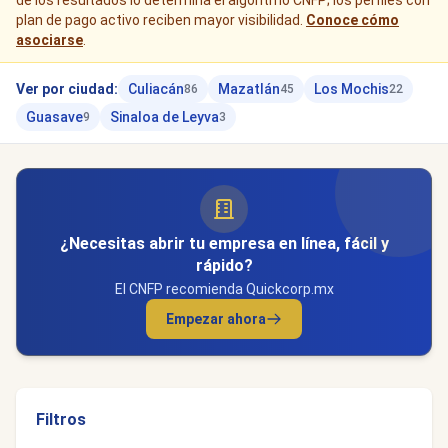
de los resultados lo determina el algoritmo CNFP; los perfiles con
plan de pago activo reciben mayor visibilidad.
Conoce cómo
asociarse
.
Ver por ciudad:
Culiacán
Mazatlán
Los Mochis
86
45
22
Guasave
Sinaloa de Leyva
9
3
¿Necesitas abrir tu empresa en línea, fácil y
rápido?
El CNFP recomienda Quickcorp.mx
Empezar ahora
Filtros